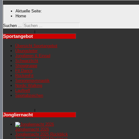
Aktuelle Seite:
Home
Suchen ...
Sportangebot
Übersicht Sportangebot
Übungsleiter
Jonglieren & Einrad
Schwarzlicht
Showgruppe
Fit Dance
RückenFit
Seniorengymnastik
Nordic Walking
Lauftreff
Sportabzeichen
Jongliernacht
Jongliernacht 2026
Jongliernachr 2025 Rückblick