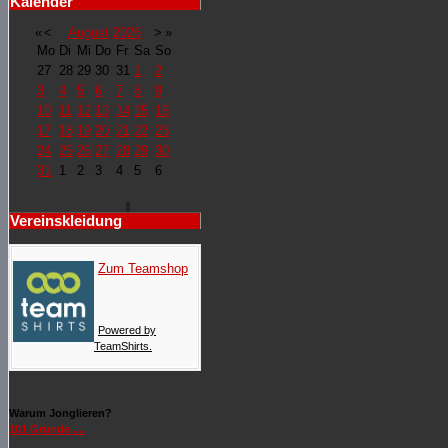
Kalender
«
<
August
2026
>
»
Mo
Di
Mi
Do
Fr
Sa
So
27
28
29
30
31
1
2
3
4
5
6
7
8
9
10
11
12
13
14
15
16
17
18
19
20
21
22
23
24
25
26
27
28
29
30
31
1
2
3
4
5
6
Vereinskleidung
Zum Teamshop
Powered by
TeamShirts.
Warum Jonglieren?
101 Gründe ....