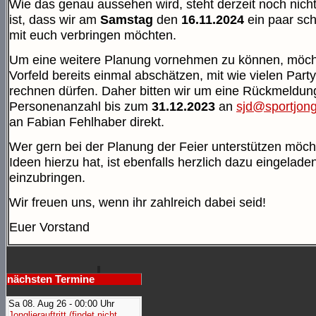
Wie das genau aussehen wird, steht derzeit noch nicht 
ist, dass wir am
Samstag
den
16.11.2024
ein paar sc
mit euch verbringen möchten.
Um eine weitere Planung vornehmen zu können, möch
Vorfeld bereits einmal abschätzen, mit wie vielen Part
rechnen dürfen. Daher bitten wir um eine Rückmeldung
Personenanzahl bis zum
31.12.2023
an
sjd@sportjon
an Fabian Fehlhaber direkt.
Wer gern bei der Planung der Feier unterstützen möch
Ideen hierzu hat, ist ebenfalls herzlich dazu eingelade
einzubringen.
Wir freuen uns, wenn ihr zahlreich dabei seid!
Euer Vorstand
nächsten Termine
Sa 08. Aug 26 - 00:00 Uhr
Jonglierauftritt (findet nicht