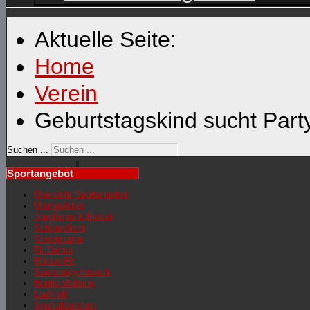
Aktuelle Seite:
Home
Verein
Geburtstagskind sucht Part
Suchen ...
Sportangebot
Übersicht Sportangebot
Übungsleiter
Jonglieren & Einrad
Schwarzlicht
Showgruppe
Fit Dance
RückenFit
Seniorengymnastik
Nordic Walking
Lauftreff
Sportabzeichen