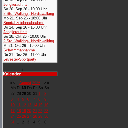
Jonglierauftritt
So 20. Sep 26 - 10:00 Uhr
2 Std. Walking-, Nordicwalking
Mo 21. Sep 26 - 18:00 Uhr
Sportabzeichenabnahme
Do 24. Sep 26 - 16:00 Uhr
Jonglierauftritt
So 18. Okt 26 - 10:00 Uhr
2 Std. Walking-, Nordicwalking
Mi 21. Okt 26 - 19:00 Uhr
Schwimmabnahme
Do 31. Dez 26 - 11:00 Uhr
Silvester-Sportparty
Kalender
«
<
August
2026
>
»
Mo
Di
Mi
Do
Fr
Sa
So
27
28
29
30
31
1
2
3
4
5
6
7
8
9
10
11
12
13
14
15
16
17
18
19
20
21
22
23
24
25
26
27
28
29
30
31
1
2
3
4
5
6