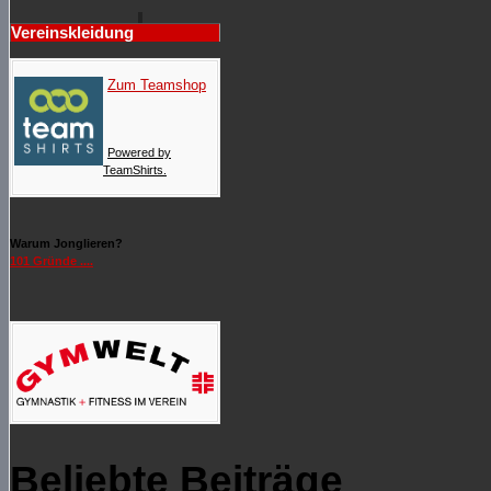
Vereinskleidung
Zum Teamshop
Powered by
TeamShirts.
Warum Jonglieren?
101 Gründe ....
Beliebte Beiträge