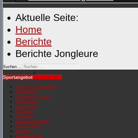
Aktuelle Seite:
Home
Berichte
Berichte Jongleure
Suchen ...
Sportangebot
Übersicht Sportangebot
Übungsleiter
Jonglieren & Einrad
Schwarzlicht
Showgruppe
Fit Dance
RückenFit
Seniorengymnastik
Nordic Walking
Lauftreff
Sportabzeichen