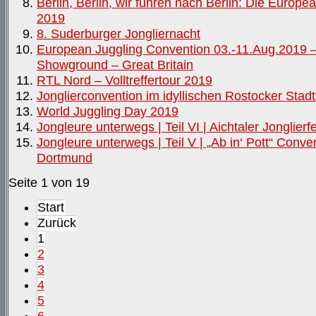
Berlin, Berlin, wir fuhren nach Berlin: Die Europe
2019
8. Suderburger Jongliernacht
European Juggling Convention 03.-11.Aug.2019 
Showground – Great Britain
RTL Nord – Volltreffertour 2019
Jonglierconvention im idyllischen Rostocker Stad
World Juggling Day 2019
Jongleure unterwegs | Teil VI | Aichtaler Jonglierf
Jongleure unterwegs | Teil V | „Ab in‘ Pott“ Conve
Dortmund
Seite 1 von 19
Start
Zurück
1
2
3
4
5