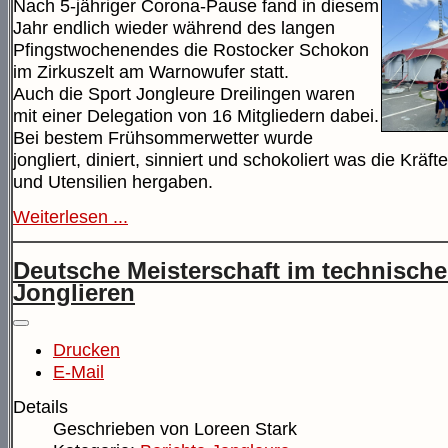
Nach 5-jähriger Corona-Pause fand in diesem
Jahr endlich wieder während des langen
Pfingstwochenendes die Rostocker Schokon
im Zirkuszelt am Warnowufer statt.
Auch die Sport Jongleure Dreilingen waren
mit einer Delegation von 16 Mitgliedern dabei.
Bei bestem Frühsommerwetter wurde
jongliert, diniert, sinniert und schokoliert was die Kräft
und Utensilien hergaben.
Weiterlesen ...
Deutsche Meisterschaft im technisch
Jonglieren
Drucken
E-Mail
Details
Geschrieben von
Loreen Stark