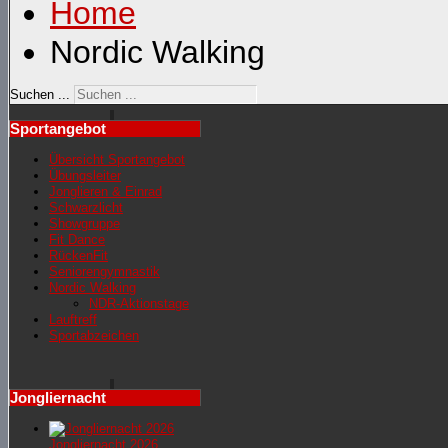
Home
Nordic Walking
Suchen ...
Sportangebot
Übersicht Sportangebot
Übungsleiter
Jonglieren & Einrad
Schwarzlicht
Showgruppe
Fit Dance
RückenFit
Seniorengymnastik
Nordic Walking
NDR-Aktionstage
Lauftreff
Sportabzeichen
Jongliernacht
Jongliernacht 2026