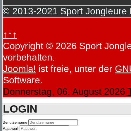
© 2013-2021 Sport Jongleure D
↑↑↑
Copyright © 2026 Sport Jongleu
vorbehalten.
Joomla!
ist freie, unter der
GNU
Software.
Donnerstag, 06. August 2026
LOGIN
Benutzername
Passwort