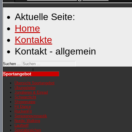
Aktuelle Seite:
Home
Kontakte
Kontakt - allgemein
Suchen ...
Sportangebot
Übersicht Sportangebot
Übungsleiter
Jonglieren & Einrad
Schwarzlicht
Showgruppe
Fit Dance
RückenFit
Seniorengymnastik
Nordic Walking
Lauftreff
Sportabzeichen