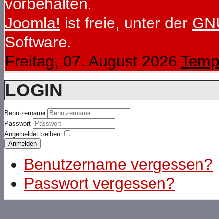
vorbehalten.
Joomla!
ist freie, unter der
GNU
Software.
Freitag, 07. August 2026
Temp
LOGIN
Benutzername
Passwort
Angemeldet bleiben
Anmelden
Benutzername vergessen?
Passwort vergessen?