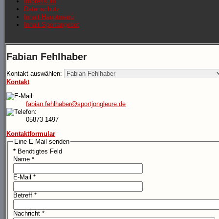
Impressum
Datenschutz
Inhalt Hauptmenü
Inhalt Sportangebot
Fabian Fehlhaber
Kontakt auswählen:
Kontakt
fabian.fehlhaber@sportjongleure.de
05873-1497
Kontaktformular
Eine E-Mail senden
*
Benötigtes Feld
Name
*
E-Mail
*
Betreff
*
Nachricht
*