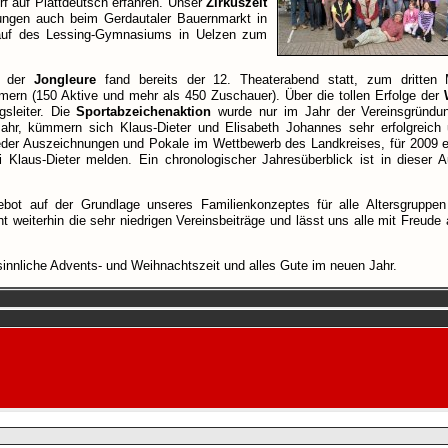
 auf Plattdeutsch erfahren. Unser
Zirkuszelt
ungen auch beim Gerdautaler Bauernmarkt in
auf des Lessing-Gymnasiums in Uelzen zum
en der
Jongleure
fand bereits der 12. Theaterabend statt, zum dritten
mern (150 Aktive und mehr als 450 Zuschauer). Über die tollen Erfolge der
gsleiter. Die
Sportabzeichenaktion
wurde nur im Jahr der Vereinsgründ
 Jahr, kümmern sich Klaus-Dieter und Elisabeth Johannes sehr erfolgreich
eder Auszeichnungen und Pokale im Wettbewerb des Landkreises, für 2009 e
Klaus-Dieter melden. Ein chronologischer Jahresüberblick ist in dieser 
ebot auf der Grundlage unseres Familienkonzeptes für alle Altersgruppen 
t weiterhin die sehr niedrigen Vereinsbeiträge und lässt uns alle mit Freude
sinnliche Advents- und Weihnachtszeit und alles Gute im neuen Jahr.