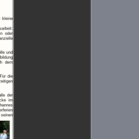
 kleine
arbeit:
en oder
nzielle
lle und
bildung
ich dem
Für die
eitigen
lle der
ücke im
ohannes
erferien
 seinen