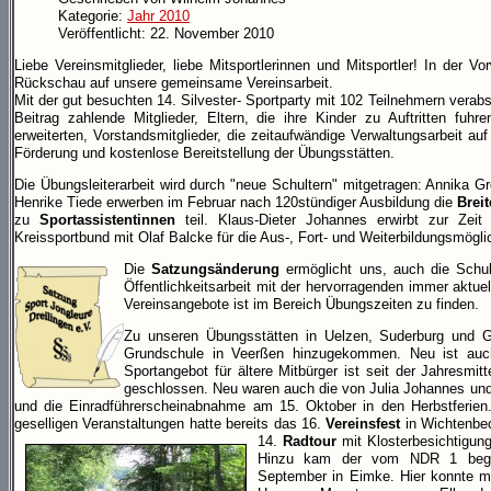
Kategorie:
Jahr 2010
Veröffentlicht: 22. November 2010
Liebe Vereinsmitglieder, liebe Mitsportlerinnen und Mitsportler! In der 
Rückschau auf unsere gemeinsame Vereinsarbeit.
Mit der gut besuchten 14. Silvester- Sportparty mit 102 Teilnehmern verab
Beitrag zahlende Mitglieder, Eltern, die ihre Kinder zu Auftritten fuhre
erweiterten, Vorstandsmitglieder, die zeitaufwändige Verwaltungsarbeit 
Förderung und kostenlose Bereitstellung der Übungsstätten.
Die Übungsleiterarbeit wird durch "neue Schultern" mitgetragen: Annika Gr
Henrike Tiede erwerben im Februar nach 120stündiger Ausbildung die
Brei
zu
Sportassistentinnen
teil. Klaus-Dieter Johannes erwirbt zur Zeit
Kreissportbund mit Olaf Balcke für die Aus-, Fort- und Weiterbildungsmögli
Die
Satzungsänderung
ermöglicht uns, auch die Schul
Öffentlichkeitsarbeit mit der hervorragenden immer aktue
Vereinsangebote ist im Bereich Übungszeiten zu finden.
Zu unseren Übungsstätten in Uelzen, Suderburg und 
Grundschule in Veerßen hinzugekommen. Neu ist au
Sportangebot für ältere Mitbürger ist seit der Jahresmit
geschlossen. Neu waren auch die von Julia Johannes und 
und die Einradführerscheinabnahme am 15. Oktober in den Herbstferie
geselligen Veranstaltungen hatte bereits das 16.
Vereinsfest
in Wichtenbe
14.
Radtour
mit Klosterbesichtigun
Hinzu kam der vom NDR 1 begle
September in Eimke. Hier konnte ma