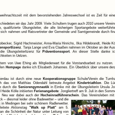
Vorweihnachtszeit mit dem bevorstehenden Jahreswechsel ist es Zeit für eine
schiedeten wir das Jahr 2009. Viele Schultern trugen auch 2010 unsere Vereins
n, qualifizierte Übungsleiter, die alle bisherigen Sportangebote weiterführt
auf sich nahmen und Ratsvertreter der Gemeinde und Samtgemeinde durch fina
obecker, Sigrid Hachmeister, Anna-Maria Hinrichs, Ilka Hildebrandt, Heide Kö
tensportlizenz
. Tanja Lange und Eva Claaßen nahmen im Oktober an der Aus
 die Übungsleiterlizenz für
Präventionssport
. An dieser Stelle danke 
chkeiten in Uelzen.
tern von Uwe Ehing als Mitgliederwart für die Vorstandsarbeit zu nutzen. 
llen
Hompage
danke ich Elisabeth Johannes. Ein Überblick über unsere derz
Gerdau ist durch eine neue
Kooperationsgruppe
Schule/Verein die Turnha
ch das von Matthias Odendahl betreute Angebot
Kindertriathlon
. Die L
te durch die
Seniorengymnastik
in Eimke mit der Übungsleiterin Ursula J
Heide Kölle initiierten
Ferienangebote
: Jongliertreff am 9. Juli in den Somm
n. Neu war dabei auch der
Hocheinradführerschein
.
Das Vereinsleben mit
ck – diesmal leider ohne Badewetter – und die
g in Medingen bei sehr schönem Radlerwetter.
itete Aktionstag
"Walk up Platt"
am 5.
n die Schönheit der Natur unter Leitung von