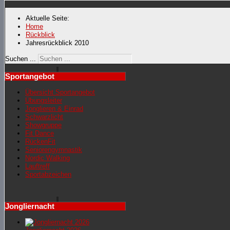
Aktuelle Seite:
Home
Rückblick
Jahresrückblick 2010
Suchen ...
Sportangebot
Übersicht Sportangebot
Übungsleiter
Jonglieren & Einrad
Schwarzlicht
Showgruppe
Fit Dance
RückenFit
Seniorengymnastik
Nordic Walking
Lauftreff
Sportabzeichen
Jongliernacht