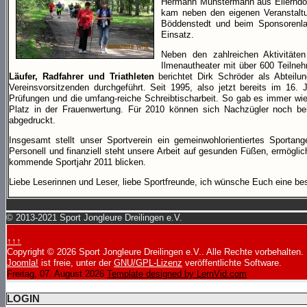
Hermann Munstermann aus Ellerndorf
kam neben den eigenen Veranstalt
Böddenstedt und beim Sponsorenl
Einsatz.
Neben den zahlreichen Aktivität
Ilmenautheater mit über 600 Teilneh
Läufer, Radfahrer und Triathleten
berichtet Dirk Schröder als Abteilun
Vereinsvorsitzenden durchgeführt. Seit 1995, also jetzt bereits im 16.
Prüfungen und die umfang-reiche Schreibtischarbeit. So gab es immer wi
Platz in der Frauenwertung. Für 2010 können sich Nachzügler noch bei 
abgedruckt.
Insgesamt stellt unser Sportverein ein gemeinwohlorientiertes Sportang
Personell und finanziell steht unsere Arbeit auf gesunden Füßen, ermöglich
kommende Sportjahr 2011 blicken.
Liebe Leserinnen und Leser, liebe Sportfreunde, ich wünsche Euch eine be
© 2013-2021 Sport Jongleure Dreilingen e.V.
↑↑↑
Copyright © 2026 Sport Jongleure Dreilingen e.V.. Alle Rechte vorbehalten.
Joomla!
ist freie, unter der
GNU/GPL-Lizenz
veröffentlichte Software.
Freitag, 07. August 2026
Template designed by LernVid.com
LOGIN