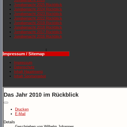
Jongliernacht 2026
Jongliernachr 2025 Rückblick
Jongliernacht 2024 Rückblick
Jongliernacht 2023 Rückblick
Jongliernacht 2022 Rückblick
Jongliernacht 2019 Rückblick
Jongliernacht 2018 Rückblick
Jongliernacht 2017 Rückblick
Jongliernacht 2016 Rückblick
Impressum / Sitemap
Impressum
Datenschutz
Inhalt Hauptmenü
Inhalt Sportangebot
Das Jahr 2010 im Rückblick
Drucken
E-Mail
Details
Geschrieben von
Wilhelm Johannes