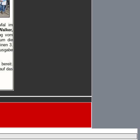
 Mal im
Walker,
ung vom
 um die
inen 3.
Ausgabe
bereit.
 auf das