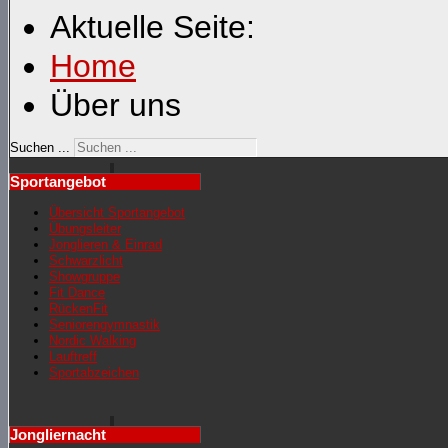
Aktuelle Seite:
Home
Über uns
Suchen ...
Sportangebot
Übersicht Sportangebot
Übungsleiter
Jonglieren & Einrad
Schwarzlicht
Showgruppe
Fit Dance
RückenFit
Seniorengymnastik
Nordic Walking
Lauftreff
Sportabzeichen
Jongliernacht