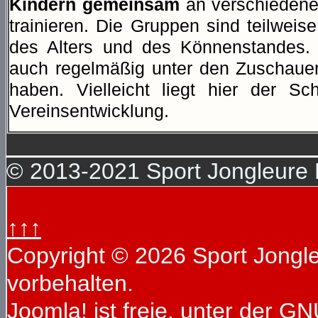
Kindern gemeinsam
an verschiedene
trainieren. Die Gruppen sind teilweise
des Alters und des Könnenstandes. 
auch regelmäßig unter den Zuschauern
haben. Vielleicht liegt hier der Sch
Vereinsentwicklung.
© 2013-2021 Sport Jongleure D
↑↑↑
Copyright © 2026 Sport Jongleu
vorbehalten.
Joomla!
ist freie, unter der
GNU