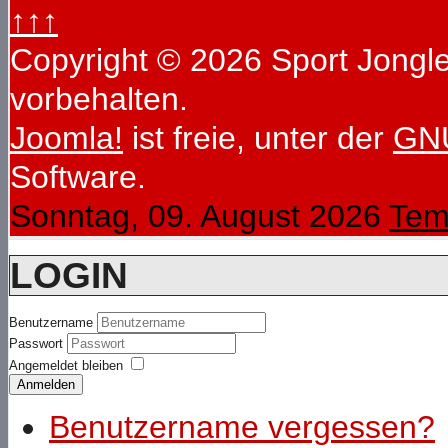
↑↑↑
Copyright © 2026 Sport Jongleu
vorbehalten.
Joomla!
ist freie, unter der
GNU
Software.
Sonntag, 09. August 2026
Tem
LOGIN
Benutzername
Passwort
Angemeldet bleiben
Anmelden
Benutzername vergessen?