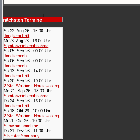
nächsten Termine
Sa 22. Aug 26 - 15:00 Uhr
Jonglierauftritt
Mi 26. Aug 26 - 16:00 Uhr
Sportabzeichenabnahme
Sa 05. Sep 26 - 00:00 Uhr
Jongliernacht
So 06. Sep 26 - 00:00 Uhr
Jongliernacht
So 13. Sep 26 - 14:00 Uhr
Jonglierauftritt
So 20. Sep 26 - 10:00 Uhr
2 Std. Walking-, Nordicwalking
Mo 21. Sep 26 - 18:00 Uhr
Sportabzeichenabnahme
Do 24. Sep 26 - 16:00 Uhr
Jonglierauftritt
So 18. Okt 26 - 10:00 Uhr
2 Std. Walking-, Nordicwalking
Mi 21. Okt 26 - 19:00 Uhr
Schwimmabnahme
Do 31. Dez 26 - 11:00 Uhr
Silvester-Sportparty