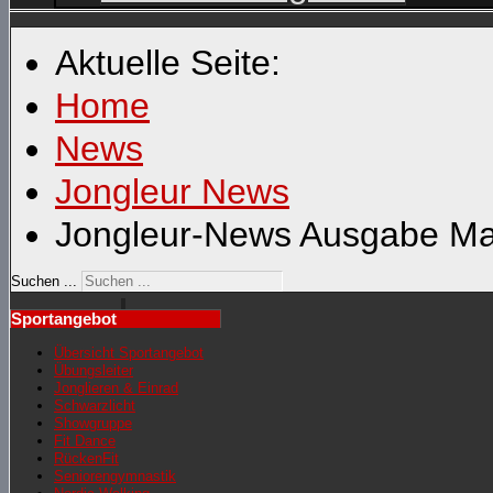
Aktuelle Seite:
Home
News
Jongleur News
Jongleur-News Ausgabe Ma
Suchen ...
Sportangebot
Übersicht Sportangebot
Übungsleiter
Jonglieren & Einrad
Schwarzlicht
Showgruppe
Fit Dance
RückenFit
Seniorengymnastik