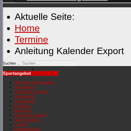
Aktuelle Seite:
Home
Termine
Anleitung Kalender Export
Suchen ...
Sportangebot
Übersicht Sportangebot
Übungsleiter
Jonglieren & Einrad
Schwarzlicht
Showgruppe
Fit Dance
RückenFit
Seniorengymnastik
Nordic Walking
Lauftreff
Sportabzeichen