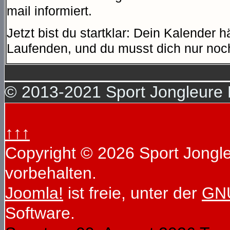
mail informiert.
Jetzt bist du startklar: Dein Kalender 
Laufenden, und du musst dich nur n
© 2013-2021 Sport Jongleure D
↑↑↑
Copyright © 2026 Sport Jongleu
vorbehalten.
Joomla!
ist freie, unter der
GNU
Software.