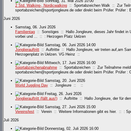
Sonntag, 31. Mai 2026 10:00
2 Std. Walking-, Nordicwalking
:: Sportabzeichen Walk :: Zur Teiln
sportabzeichen@sportjongleure.de oder direkt beim Prüfer. Prüfer : Bi
Juni 2026
Samstag, 06. Juni 2026
Familientag
:: Sonstiges :: Hallo Jongleure, dieses Jahr findet in 
vorbei und ... :: : Herzogen Platz Uelzen
Samstag, 06. Juni 2026 14:00
Jonglierauftritt
:: Auftritte :: Hallo Jongleure, wir treten auf,am S
Herzogenplatz in Uelzen. VG Heinz ::
Mittwoch, 17. Juni 2026 16:00
Sportabzeichenabnahme
:: Sportabzeichen :: Zur Teilnahme meldet
sportabzeichen@sportjongleure.de oder direkt beim Prüfer. Prüfer : 
Samstag, 20. Juni 2026
World Juggling Day
:: Jongleure :: ::
Freitag, 26. Juni 2026
Jonglierauftritt (fällt aus!)
:: Auftritte :: Hallo Jongleure, der für de
Samstag, 27. Juni 2026 15:00
Vereinsfest
:: Verein :: Weitere Informationen gibt es hier. :: : S
Juli 2026
Donnerstag, 02. Juli 2026 16:00