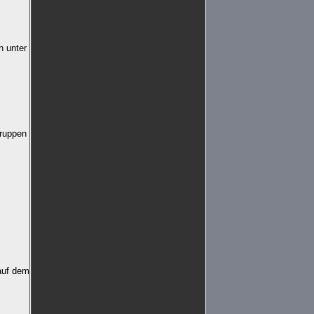
h unter
gruppen
 auf dem