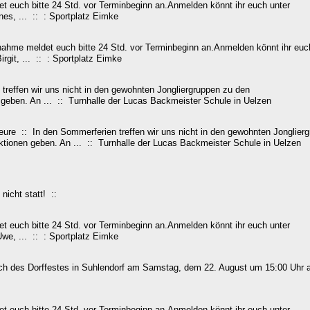
 euch bitte 24 Std. vor Terminbeginn an.Anmelden könnt ihr euch unter
nes, ... :: : Sportplatz Eimke
ahme meldet euch bitte 24 Std. vor Terminbeginn an.Anmelden könnt ihr euc
rgit, ... :: : Sportplatz Eimke
reffen wir uns nicht in den gewohnten Jongliergruppen zu den
geben. An ... :: Turnhalle der Lucas Backmeister Schule in Uelzen
ure :: In den Sommerferien treffen wir uns nicht in den gewohnten Jonglier
tionen geben. An ... :: Turnhalle der Lucas Backmeister Schule in Uelzen
 nicht statt! ::
 euch bitte 24 Std. vor Terminbeginn an.Anmelden könnt ihr euch unter
Uwe, ... :: : Sportplatz Eimke
äßlich des Dorffestes in Suhlendorf am Samstag, dem 22. August um 15:00 Uhr
 euch bitte 24 Std. vor Terminbeginn an.Anmelden könnt ihr euch unter