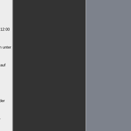
 12:00
h unter
 auf
der
-