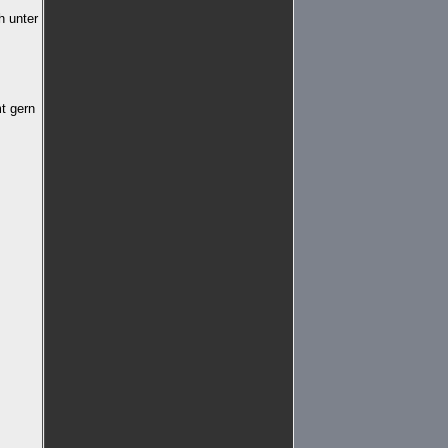
h unter
t gern