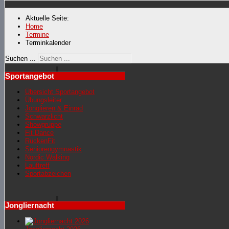
Aktuelle Seite:
Home
Termine
Terminkalender
Suchen ...
Sportangebot
Übersicht Sportangebot
Übungsleiter
Jonglieren & Einrad
Schwarzlicht
Showgruppe
Fit Dance
RückenFit
Seniorengymnastik
Nordic Walking
Lauftreff
Sportabzeichen
Jongliernacht