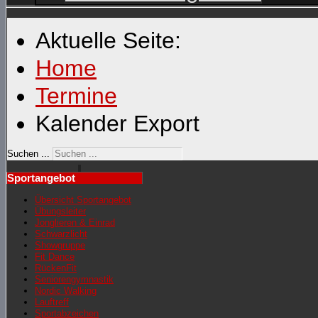
Aktuelle Seite:
Home
Termine
Kalender Export
Suchen ...
Sportangebot
Übersicht Sportangebot
Übungsleiter
Jonglieren & Einrad
Schwarzlicht
Showgruppe
Fit Dance
RückenFit
Seniorengymnastik
Nordic Walking
Lauftreff
Sportabzeichen