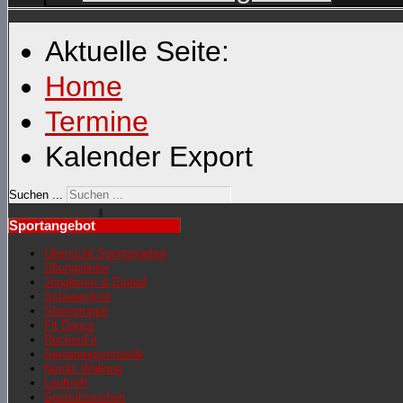
Aktuelle Seite:
Home
Termine
Kalender Export
Suchen ...
Sportangebot
Übersicht Sportangebot
Übungsleiter
Jonglieren & Einrad
Schwarzlicht
Showgruppe
Fit Dance
RückenFit
Seniorengymnastik
Nordic Walking
Lauftreff
Sportabzeichen