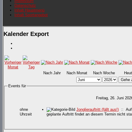
Impressum
Datenschutz
Inhalt Hauptmenü
Inhalt Sportangebot
Kalender Export
Nach Jahr
Nach Monat
Nach Woche
Heut
Gehe 
Events für
Freitag, 26. Juni 202
ohne
Jonglierauftritt (fällt aus!)
:: Auft
Uhrzeit
geplante Auftritt findet an diesem Termin nicht s