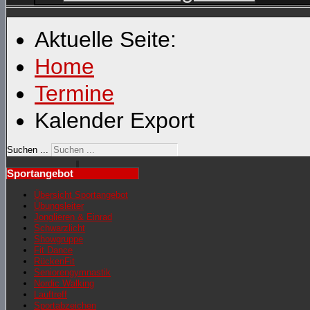
Aktuelle Seite:
Home
Termine
Kalender Export
Suchen ...
Sportangebot
Übersicht Sportangebot
Übungsleiter
Jonglieren & Einrad
Schwarzlicht
Showgruppe
Fit Dance
RückenFit
Seniorengymnastik
Nordic Walking
Lauftreff
Sportabzeichen