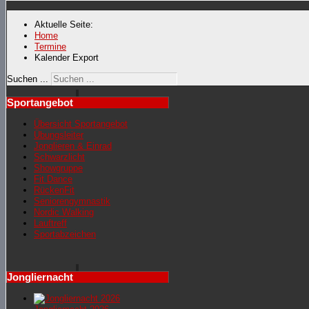
Aktuelle Seite:
Home
Termine
Kalender Export
Suchen ...
Sportangebot
Übersicht Sportangebot
Übungsleiter
Jonglieren & Einrad
Schwarzlicht
Showgruppe
Fit Dance
RückenFit
Seniorengymnastik
Nordic Walking
Lauftreff
Sportabzeichen
Jongliernacht