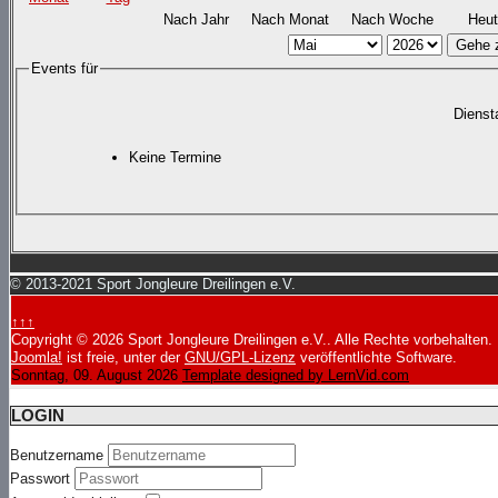
Nach Jahr
Nach Monat
Nach Woche
Heut
Gehe 
Events für
Dienst
Keine Termine
© 2013-2021 Sport Jongleure Dreilingen e.V.
↑↑↑
Copyright © 2026 Sport Jongleure Dreilingen e.V.. Alle Rechte vorbehalten.
Joomla!
ist freie, unter der
GNU/GPL-Lizenz
veröffentlichte Software.
Sonntag, 09. August 2026
Template designed by LernVid.com
LOGIN
Benutzername
Passwort