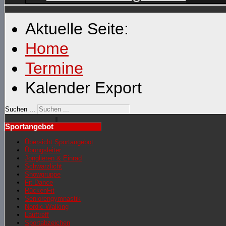
Aktuelle Seite:
Home
Termine
Kalender Export
Suchen ...
Sportangebot
Übersicht Sportangebot
Übungsleiter
Jonglieren & Einrad
Schwarzlicht
Showgruppe
Fit Dance
RückenFit
Seniorengymnastik
Nordic Walking
Lauftreff
Sportabzeichen