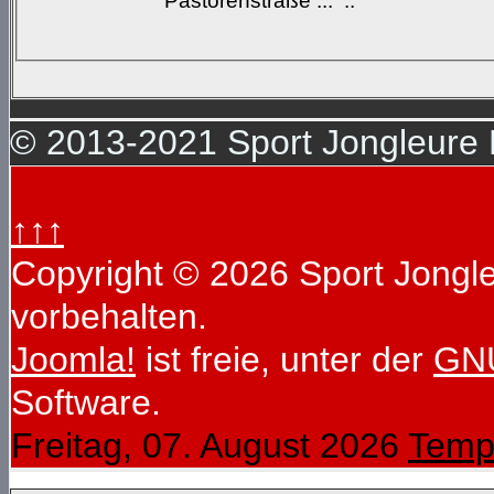
Pastorenstraße ... ::
© 2013-2021 Sport Jongleure D
↑↑↑
Copyright © 2026 Sport Jongleu
vorbehalten.
Joomla!
ist freie, unter der
GNU
Software.
Freitag, 07. August 2026
Temp