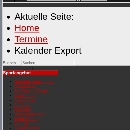
Aktuelle Seite:
Home
Termine
Kalender Export
Suchen ...
Sportangebot
Übersicht Sportangebot
Übungsleiter
Jonglieren & Einrad
Schwarzlicht
Showgruppe
Fit Dance
RückenFit
Seniorengymnastik
Nordic Walking
Lauftreff
Sportabzeichen