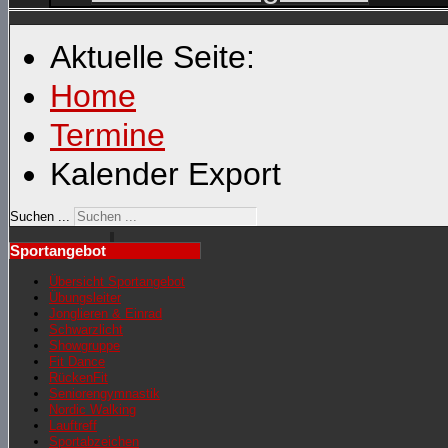
Aktuelle Seite:
Home
Termine
Kalender Export
Suchen ...
Sportangebot
Übersicht Sportangebot
Übungsleiter
Jonglieren & Einrad
Schwarzlicht
Showgruppe
Fit Dance
RückenFit
Seniorengymnastik
Nordic Walking
Lauftreff
Sportabzeichen