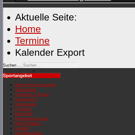
Aktuelle Seite:
Home
Termine
Kalender Export
Suchen ...
Sportangebot
Übersicht Sportangebot
Übungsleiter
Jonglieren & Einrad
Schwarzlicht
Showgruppe
Fit Dance
RückenFit
Seniorengymnastik
Nordic Walking
Lauftreff
Sportabzeichen