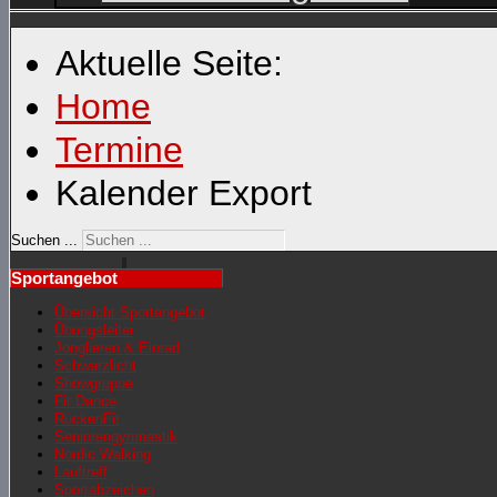
Aktuelle Seite:
Home
Termine
Kalender Export
Suchen ...
Sportangebot
Übersicht Sportangebot
Übungsleiter
Jonglieren & Einrad
Schwarzlicht
Showgruppe
Fit Dance
RückenFit
Seniorengymnastik
Nordic Walking
Lauftreff
Sportabzeichen