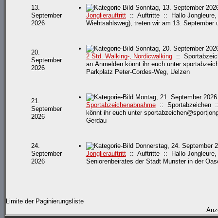
13.
Sonntag, 13. September 2026
September
Jonglierauftritt
:: Auftritte :: Hallo Jongleure,
2026
Wiehtsahlsweg), treten wir am 13. September
Sonntag, 20. September 2026
20.
2 Std. Walking-, Nordicwalking
:: Sportabzeich
September
an.Anmelden könnt ihr euch unter sportabzeich
2026
Parkplatz Peter-Cordes-Weg, Uelzen
Montag, 21. September 2026
21.
Sportabzeichenabnahme
:: Sportabzeichen ::
September
könnt ihr euch unter sportabzeichen@sportjongle
2026
Gerdau
24.
Donnerstag, 24. September 2
September
Jonglierauftritt
:: Auftritte :: Hallo Jongleure
2026
Seniorenbeirates der Stadt Munster in der Oas
Limite der Paginierungsliste
Anz