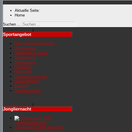
Aktuelle Seite:
Home
Suchen ...
Sportangebot
Übersicht Sportangebot
Übungsleiter
Jonglieren & Einrad
Schwarzlicht
Showgruppe
Fit Dance
RückenFit
Seniorengymnastik
Nordic Walking
Lauftreff
Sportabzeichen
Jongliernacht
Jongliernacht 2026
Jongliernachr 2025 Rückblick