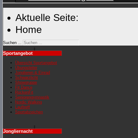
Aktuelle Seite:
Home
Suchen ...
Sportangebot
Übersicht Sportangebot
Übungsleiter
Jonglieren & Einrad
Schwarzlicht
Showgruppe
Fit Dance
RückenFit
Seniorengymnastik
Nordic Walking
Lauftreff
Sportabzeichen
Jongliernacht