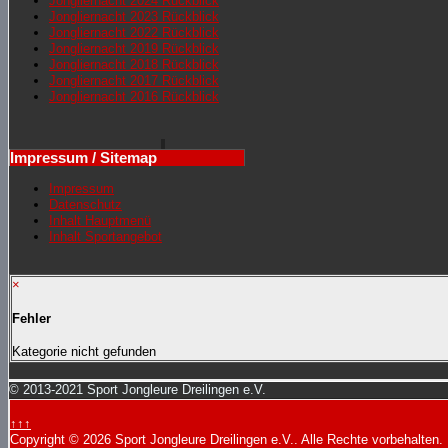
Jongliernacht 2024 Rückblick
Jongliernacht 2023 Rückblick
Jongliernacht 2022 Rückblick
Jongliernacht 2019 Rückblick
Jongliernacht 2018 Rückblick
Jongliernacht 2017 Rückblick
Jongliernacht 2016 Rückblick
Impressum / Sitemap
Impressum
Datenschutz
Inhalt Hauptmenü
Inhalt Sportangebot
×
Fehler
Kategorie nicht gefunden
© 2013-2021 Sport Jongleure Dreilingen e.V.
↑↑↑
Copyright © 2026 Sport Jongleure Dreilingen e.V.. Alle Rechte vorbehalten.