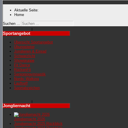
Aktuelle Seite:
Home
Suchen ...
Sportangebot
Übersicht Sportangebot
Übungsleiter
Jonglieren & Einrad
Schwarzlicht
Showgruppe
Fit Dance
RückenFit
Seniorengymnastik
Nordic Walking
Lauftreff
Sportabzeichen
Jongliernacht
Jongliernacht 2026
Jongliernachr 2025 Rückblick