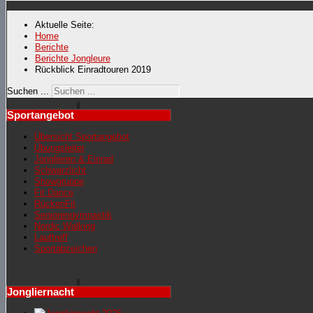
Aktuelle Seite:
Home
Berichte
Berichte Jongleure
Rückblick Einradtouren 2019
Suchen ...
Sportangebot
Übersicht Sportangebot
Übungsleiter
Jonglieren & Einrad
Schwarzlicht
Showgruppe
Fit Dance
RückenFit
Seniorengymnastik
Nordic Walking
Lauftreff
Sportabzeichen
Jongliernacht