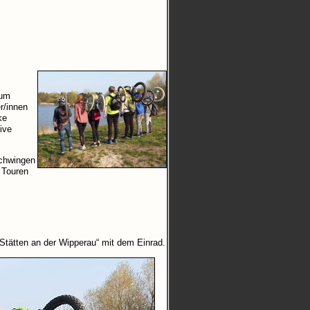
 um
r/innen
ke
ive
schwingen
 Touren
Stätten an der Wipperau“ mit dem Einrad.