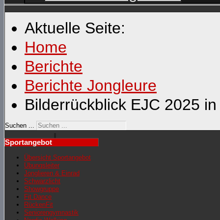
Aktuelle Seite:
Home
Berichte
Berichte Jongleure
Bilderrückblick EJC 2025 i
Suchen ...
Sportangebot
Übersicht Sportangebot
Übungsleiter
Jonglieren & Einrad
Schwarzlicht
Showgruppe
Fit Dance
RückenFit
Seniorengymnastik