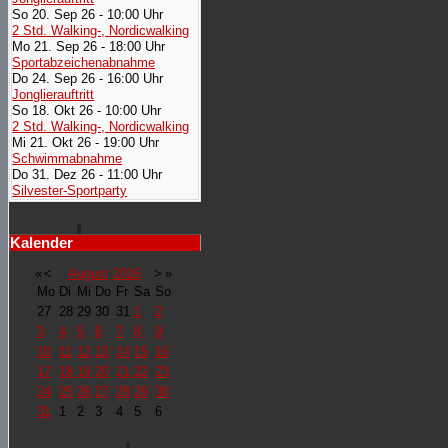
So 20. Sep 26 - 10:00 Uhr
2 Std. Walking-, Nordicwalking
Mo 21. Sep 26 - 18:00 Uhr
Sportabzeichenabnahme
Do 24. Sep 26 - 16:00 Uhr
Jonglierauftritt
So 18. Okt 26 - 10:00 Uhr
2 Std. Walking-, Nordicwalking
Mi 21. Okt 26 - 19:00 Uhr
Schwimmabnahme
Do 31. Dez 26 - 11:00 Uhr
Silvester-Sportparty
Kalender
«
<
August
2026
>
»
Mo
Di
Mi
Do
Fr
Sa
So
27
28
29
30
31
1
2
3
4
5
6
7
8
9
10
11
12
13
14
15
16
17
18
19
20
21
22
23
24
25
26
27
28
29
30
31
1
2
3
4
5
6