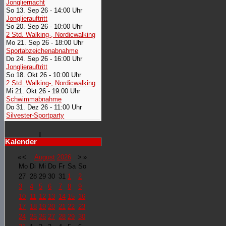
Jongliernacht
So 13. Sep 26 - 14:00 Uhr
Jonglierauftritt
So 20. Sep 26 - 10:00 Uhr
2 Std. Walking-, Nordicwalking
Mo 21. Sep 26 - 18:00 Uhr
Sportabzeichenabnahme
Do 24. Sep 26 - 16:00 Uhr
Jonglierauftritt
So 18. Okt 26 - 10:00 Uhr
2 Std. Walking-, Nordicwalking
Mi 21. Okt 26 - 19:00 Uhr
Schwimmabnahme
Do 31. Dez 26 - 11:00 Uhr
Silvester-Sportparty
Kalender
«
<
August
2026
>
»
Mo
Di
Mi
Do
Fr
Sa
So
27
28
29
30
31
1
2
3
4
5
6
7
8
9
10
11
12
13
14
15
16
17
18
19
20
21
22
23
24
25
26
27
28
29
30