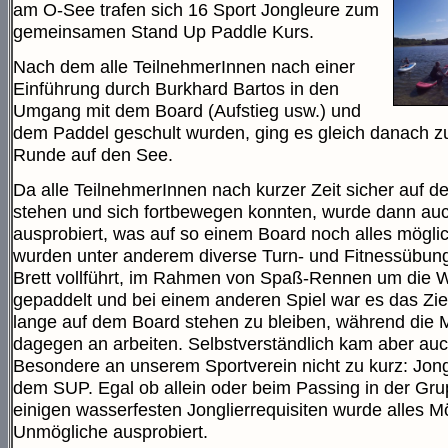
am O-See trafen sich 16 Sport Jongleure zum
gemeinsamen Stand Up Paddle Kurs.
Nach dem alle TeilnehmerInnen nach einer
Einführung durch Burkhard Bartos in den
Umgang mit dem Board (Aufstieg usw.) und
dem Paddel geschult wurden, ging es gleich danach zu
Runde auf den See.
Da alle TeilnehmerInnen nach kurzer Zeit sicher auf 
stehen und sich fortbewegen konnten, wurde dann auc
ausprobiert, was auf so einem Board noch alles möglic
wurden unter anderem diverse Turn- und Fitnessübun
Brett vollführt, im Rahmen von Spaß-Rennen um die 
gepaddelt und bei einem anderen Spiel war es das Ziel
lange auf dem Board stehen zu bleiben, während die M
dagegen an arbeiten. Selbstverständlich kam aber au
Besondere an unserem Sportverein nicht zu kurz: Jong
dem SUP. Egal ob allein oder beim Passing in der Gru
einigen wasserfesten Jonglierrequisiten wurde alles M
Unmögliche ausprobiert.