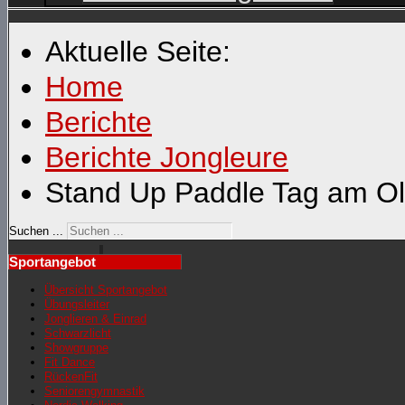
Aktuelle Seite:
Home
Berichte
Berichte Jongleure
Stand Up Paddle Tag am Ol
Suchen ...
Sportangebot
Übersicht Sportangebot
Übungsleiter
Jonglieren & Einrad
Schwarzlicht
Showgruppe
Fit Dance
RückenFit
Seniorengymnastik