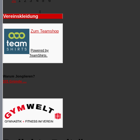
31
1
2
3
4
5
6
Vereinskleidung
Zum Teamshop
Powered by
TeamShirts.
Warum Jonglieren?
101 Gründe ....