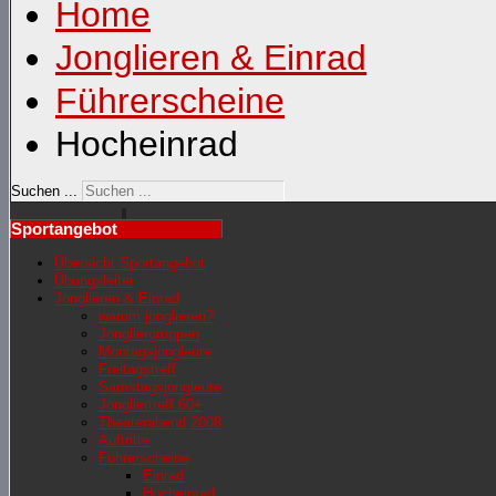
Home
Jonglieren & Einrad
Führerscheine
Hocheinrad
Suchen ...
Sportangebot
Übersicht Sportangebot
Übungsleiter
Jonglieren & Einrad
warum jonglieren?
Jongliergruppen
Montagsjongleure
Freitagstreff
Samstagsjongleure
Jongliertreff 60+
Theaterabend 2008
Auftritte
Führerscheine
Einrad
Hocheinrad