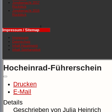
Jongliernacht 2017
Rückblick
Jongliernacht 2016
Rückblick
Impressum / Sitemap
Impressum
Datenschutz
Inhalt Hauptmenü
Inhalt Sportangebot
Hocheinrad-Führerschein
Drucken
E-Mail
Details
Geschrieben von
Julia Heinrich