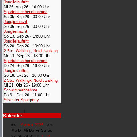
Jonglierauftritt
Mi 26. Aug 26 - 16:00 Uhr
Sportabzeichenabnahme
Sa 05. Sep 26 - 00:00 Uhr
Jongliernacht
So 06. Sep 26 - 00:00 Uhr
Jongliernacht
So 13. Sep 26 - 14:00 Uhr
Jonglierauftritt
So 20. Sep 26 - 10:00 Uhr
2 Std. Walking-, Nordicwalking
Mo 21. Sep 26 - 18:00 Uhr
Sportabzeichenabnahme
Do 24. Sep 26 - 16:00 Uhr
Jonglierauftritt
So 18. Okt 26 - 10:00 Uhr
2 Std. Walking-, Nordicwalking
Mi 21. Okt 26 - 19:00 Uhr
Schwimmabnahme
Do 31. Dez 26 - 11:00 Uhr
Silvester-Sportparty
Kalender
«
<
August
2026
>
»
Mo
Di
Mi
Do
Fr
Sa
So
27
28
29
30
31
1
2