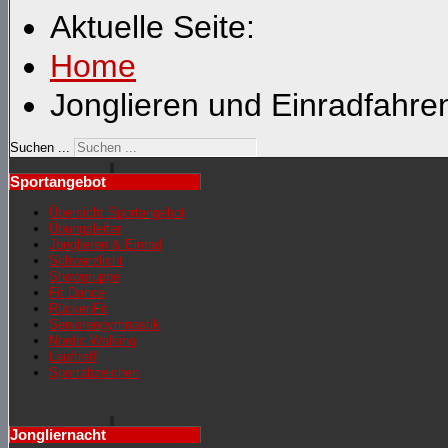
Aktuelle Seite:
Home
Jonglieren und Einradfahre
Suchen ...
Sportangebot
Übersicht Sportangebot
Übungsleiter
Jonglieren & Einrad
Schwarzlicht
Showgruppe
Fit Dance
RückenFit
Seniorengymnastik
Nordic Walking
Lauftreff
Sportabzeichen
Jongliernacht