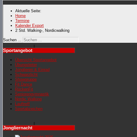
Aktuelle Seite:
Home
Termine
Kalender Export
2 Std. Walking-, Nordicwalking
Suchen ...
Sportangebot
Übersicht Sportangebot
Übungsleiter
Jonglieren & Einrad
Schwarzlicht
Showgruppe
Fit Dance
RückenFit
Seniorengymnastik
Nordic Walking
Lauftreff
Sportabzeichen
Jongliernacht