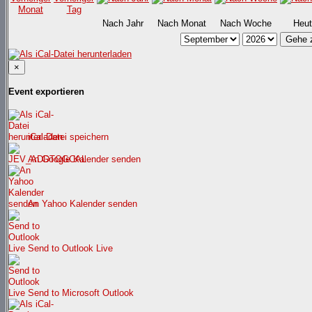
Nach Jahr
Nach Monat
Nach Woche
Heut
Gehe 
×
Event exportieren
iCal-Datei speichern
An Google Kalender senden
An Yahoo Kalender senden
Send to Outlook Live
Send to Microsoft Outlook