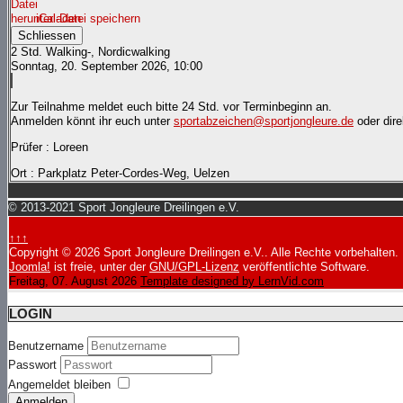
iCal-Datei speichern
Schliessen
2 Std. Walking-, Nordicwalking
Sonntag, 20. September 2026, 10:00
Zur Teilnahme meldet euch bitte 24 Std. vor Terminbeginn an.
Anmelden könnt ihr euch unter
sportabzeichen@sportjongleure.de
oder dire
Prüfer : Loreen
Ort
: Parkplatz Peter-Cordes-Weg, Uelzen
© 2013-2021 Sport Jongleure Dreilingen e.V.
↑↑↑
Copyright © 2026 Sport Jongleure Dreilingen e.V.. Alle Rechte vorbehalten.
Joomla!
ist freie, unter der
GNU/GPL-Lizenz
veröffentlichte Software.
Freitag, 07. August 2026
Template designed by LernVid.com
LOGIN
Benutzername
Passwort
Angemeldet bleiben
Anmelden