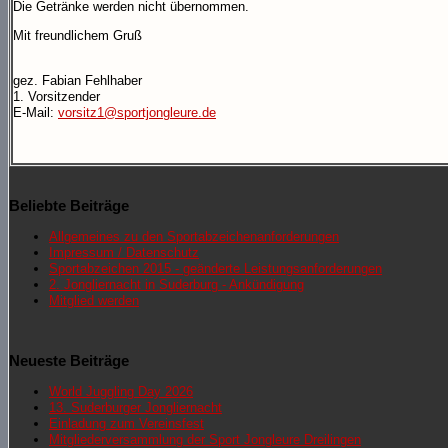
Die Getränke werden nicht übernommen.
Mit freundlichem Gruß
gez. Fabian Fehlhaber
1. Vorsitzender
E-Mail:
vorsitz1@sportjongleure.de
Beliebte Beiträge
Allgemeines zu den Sportabzeichenanforderungen
Impressum / Datenschutz
Sportabzeichen 2015 - geänderte Leistungsanforderungen
2. Jongliernacht in Suderburg - Ankündigung
Mitglied werden
Neueste Beiträge
World Juggling Day 2026
13. Suderburger Jongliernacht
Einladung zum Vereinsfest
Mitgliederversammlung der Sport Jongleure Dreilingen