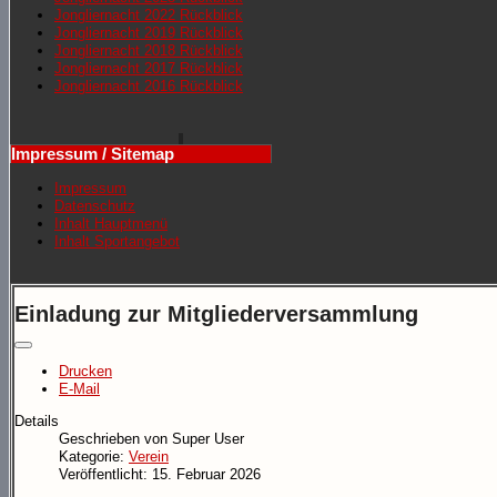
Jongliernacht 2022 Rückblick
Jongliernacht 2019 Rückblick
Jongliernacht 2018 Rückblick
Jongliernacht 2017 Rückblick
Jongliernacht 2016 Rückblick
Impressum / Sitemap
Impressum
Datenschutz
Inhalt Hauptmenü
Inhalt Sportangebot
Einladung zur Mitgliederversammlung
Drucken
E-Mail
Details
Geschrieben von
Super User
Kategorie:
Verein
Veröffentlicht: 15. Februar 2026