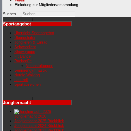
Verein
Einladung zur Mitgliederversammlung
Suchen ...
Sportangebot
Übersicht Sportangebot
Übungsleiter
Jonglieren & Einrad
Schwarzlicht
Showgruppe
Fit Dance
RückenFit
Veranstaltungen
Seniorengymnastik
Nordic Walking
Lauftreff
Sportabzeichen
Jongliernacht
Jongliernacht 2026
Jongliernachr 2025 Rückblick
Jongliernacht 2024 Rückblick
Jongliernacht 2023 Rückblick