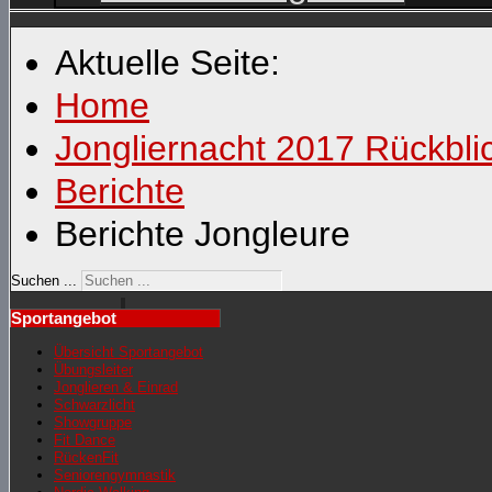
Aktuelle Seite:
Home
Jongliernacht 2017 Rückbli
Berichte
Berichte Jongleure
Suchen ...
Sportangebot
Übersicht Sportangebot
Übungsleiter
Jonglieren & Einrad
Schwarzlicht
Showgruppe
Fit Dance
RückenFit
Seniorengymnastik