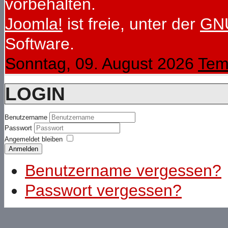
vorbehalten.
Joomla!
ist freie, unter der
GNU
Software.
Sonntag, 09. August 2026
Tem
LOGIN
Benutzername
Passwort
Angemeldet bleiben
Anmelden
Benutzername vergessen?
Passwort vergessen?