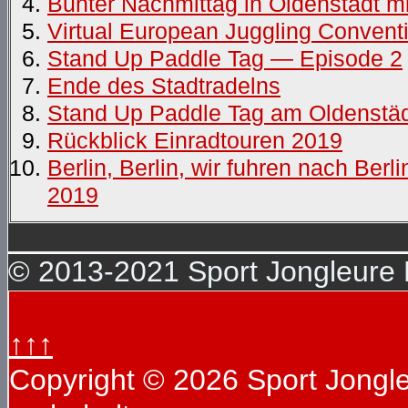
Bunter Nachmittag in Oldenstadt mi
Virtual European Juggling Convent
Stand Up Paddle Tag — Episode 2
Ende des Stadtradelns
Stand Up Paddle Tag am Oldenstä
Rückblick Einradtouren 2019
Berlin, Berlin, wir fuhren nach Ber
2019
© 2013-2021 Sport Jongleure D
↑↑↑
Copyright © 2026 Sport Jongleu