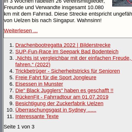
In 3 Wochen radelten 26 Vereinsmitglieder,
Freunde und Verwandte insgesamt 10.080
km mit dem Fahrrad. Diese Strecke entspricht ungefähr
von Uelzen bis nach Singapur. Wahnsinn!
Weiterlesen ...
Drachenbootregatta 2022 | Bilderstrecke
SUP-Fun-Race im Seepark Bad Bodenteich
„Nichts ist vergleichbar mit der einfachen Freude
fahren.“ (2022)
Trickbetrüger - Sicherheitstricks für Senioren
Freie Fahrt für die Sport Jongleure
Eisessen in Munster
Die" Black Jugglers" haben es geschafft !!
RückenFit - Fahrradtour am 01.07.2019
Besichtigung der Zuckerfabrik Uelzen
Überraschungsgast in Sydney ......
Interessante Texte
Seite 1 von 3