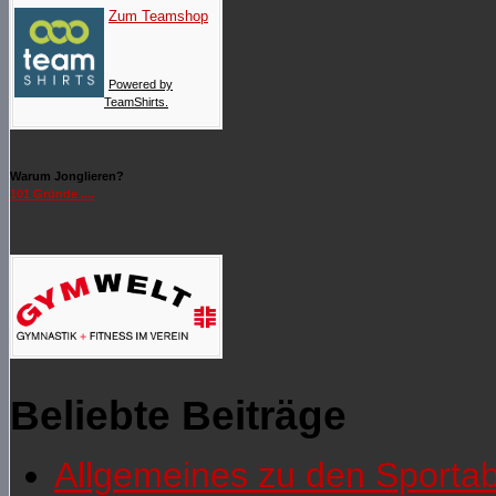
Zum Teamshop
Powered by
TeamShirts.
Warum Jonglieren?
101 Gründe ....
Beliebte Beiträge
Allgemeines zu den Sporta