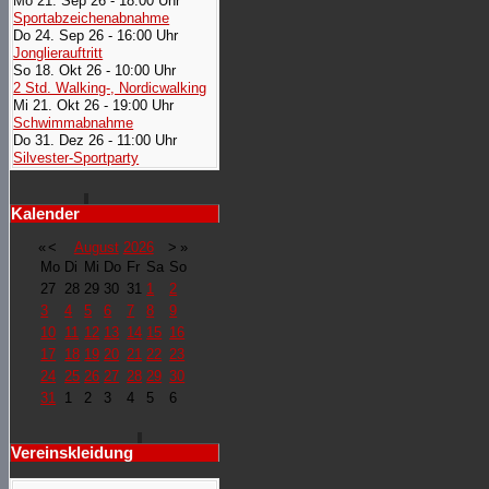
Mo 21. Sep 26 - 18:00 Uhr
Sportabzeichenabnahme
Do 24. Sep 26 - 16:00 Uhr
Jonglierauftritt
So 18. Okt 26 - 10:00 Uhr
2 Std. Walking-, Nordicwalking
Mi 21. Okt 26 - 19:00 Uhr
Schwimmabnahme
Do 31. Dez 26 - 11:00 Uhr
Silvester-Sportparty
Kalender
«
<
August
2026
>
»
Mo
Di
Mi
Do
Fr
Sa
So
27
28
29
30
31
1
2
3
4
5
6
7
8
9
10
11
12
13
14
15
16
17
18
19
20
21
22
23
24
25
26
27
28
29
30
31
1
2
3
4
5
6
Vereinskleidung