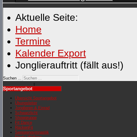
Aktuelle Seite:
Home
Termine
Kalender Export
Jonglierauftritt (fällt aus!)
Suchen ...
Sportangebot
Übersicht Sportangebot
Übungsleiter
Jonglieren & Einrad
Schwarzlicht
Showgruppe
Fit Dance
RückenFit
Seniorengymnastik