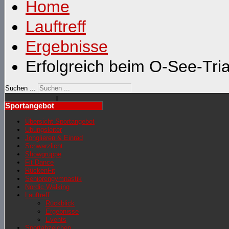
Home
Lauftreff
Ergebnisse
Erfolgreich beim O-See-Tri
Suchen ...
Sportangebot
Übersicht Sportangebot
Übungsleiter
Jonglieren & Einrad
Schwarzlicht
Showgruppe
Fit Dance
RückenFit
Seniorengymnastik
Nordic Walking
Lauftreff
Rückblick
Ergebnisse
Events
Sportabzeichen