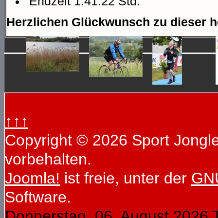
Endzeit 1:41:22 Std.
Herzlichen Glückwunsch zu dieser h
↑↑↑
Copyright © 2026 Sport Jongleu
vorbehalten.
Joomla!
ist freie, unter der
GNU
Software.
Donnerstag, 06. August 2026