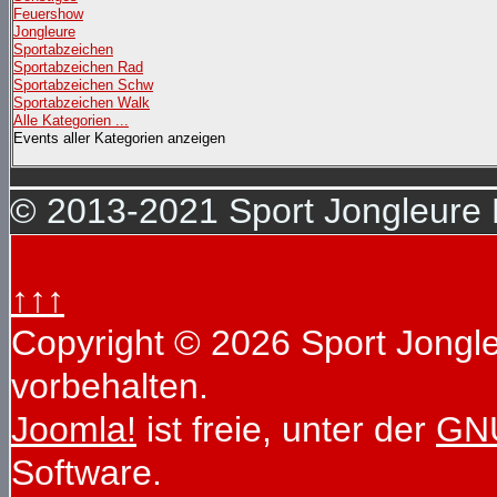
Feuershow
Jongleure
Sportabzeichen
Sportabzeichen Rad
Sportabzeichen Schw
Sportabzeichen Walk
Alle Kategorien ...
Events aller Kategorien anzeigen
© 2013-2021 Sport Jongleure D
↑↑↑
Copyright © 2026 Sport Jongleu
vorbehalten.
Joomla!
ist freie, unter der
GNU
Software.