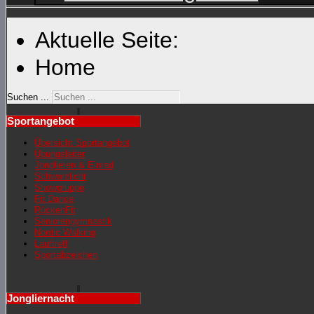
Aktuelle Seite:
Home
Suchen ...
Sportangebot
Übersicht Sportangebot
Übungsleiter
Jonglieren & Einrad
Schwarzlicht
Showgruppe
Fit Dance
RückenFit
Seniorengymnastik
Nordic Walking
Lauftreff
Sportabzeichen
Jongliernacht