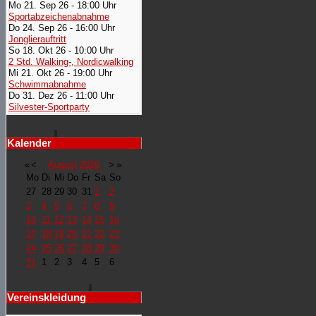
Mo 21. Sep 26 - 18:00 Uhr
Sportabzeichenabnahme
Do 24. Sep 26 - 16:00 Uhr
Jonglierauftritt
So 18. Okt 26 - 10:00 Uhr
2 Std. Walking-, Nordicwalking
Mi 21. Okt 26 - 19:00 Uhr
Schwimmabnahme
Do 31. Dez 26 - 11:00 Uhr
Silvester-Sportparty
Kalender
«
<
August
2026
>
»
Mo
Di
Mi
Do
Fr
Sa
So
27
28
29
30
31
1
2
3
4
5
6
7
8
9
10
11
12
13
14
15
16
17
18
19
20
21
22
23
24
25
26
27
28
29
30
31
1
2
3
4
5
6
Vereinskleidung