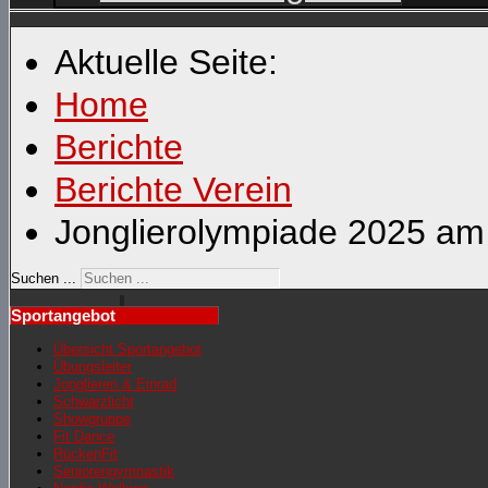
Aktuelle Seite:
Home
Berichte
Berichte Verein
Jonglierolympiade 2025 am
Suchen ...
Sportangebot
Übersicht Sportangebot
Übungsleiter
Jonglieren & Einrad
Schwarzlicht
Showgruppe
Fit Dance
RückenFit
Seniorengymnastik