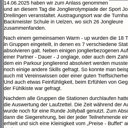
14.06.2025 haben wir zum Anlass genommen
und an diesem Tag die Jonglierolympiade der Sport J
Dreilingen veranstaltet. Austragungsort war die Turnha
Backmeister Schule in Uelzen, wo sich 26 Jongleure
zusammenfanden.
Nach einem gemeinsamen Warm - up wurden die 18 
in Gruppen eingeteilt, in denen es 7 verschiedene Sta
absolvieren galt. Neben einigen jonglierbezogenen Au
einer Partner - Dauer - J onglage, oder auch dem Zahl
dem ein Parkour jonglierend absolviert werden musst
noch einige andere Skills gefragt. So konnte man beis
auch mit Vereinswissen oder einer guten Treffsicherhe
Und auch etwas Feinfühligkeit, beim Erfühlen von Ge
der Fühlkiste war gefragt.
Nachdem alle Gruppen die Stationen durchlaufen hatte
die Auswertung der Laufzettel. Die Zeit während der 
wurde noch für eine Runde Jollyball genutzt. Zum Abs
dann die Siegerehrung, bei der jeder Teilnehmende e
erhielt und sich eine Kleinigkeit vom „Preise - Buffet“