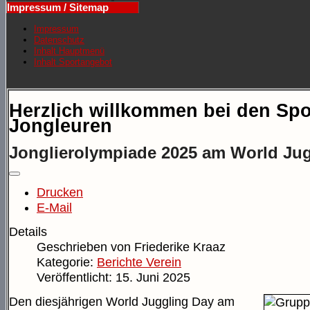
Impressum / Sitemap
Impressum
Datenschutz
Inhalt Hauptmenü
Inhalt Sportangebot
Herzlich willkommen bei den Spo
Jongleuren
Jonglierolympiade 2025 am World Ju
Drucken
E-Mail
Details
Geschrieben von
Friederike Kraaz
Kategorie:
Berichte Verein
Veröffentlicht: 15. Juni 2025
Den diesjährigen World Juggling Day am