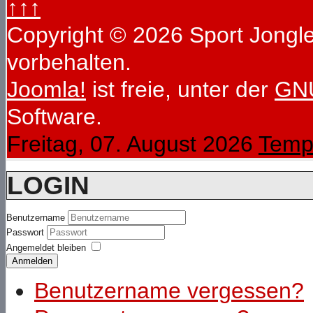
↑↑↑
Copyright © 2026 Sport Jongleu
vorbehalten.
Joomla!
ist freie, unter der
GNU
Software.
Freitag, 07. August 2026
Temp
LOGIN
Benutzername
Passwort
Angemeldet bleiben
Anmelden
Benutzername vergessen?