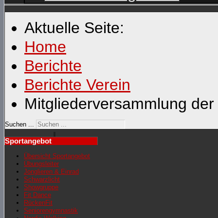
Aktuelle Seite:
Home
Berichte
Berichte Verein
Mitgliederversammlung der 
Suchen ...
Sportangebot
Übersicht Sportangebot
Übungsleiter
Jonglieren & Einrad
Schwarzlicht
Showgruppe
Fit Dance
RückenFit
Seniorengymnastik