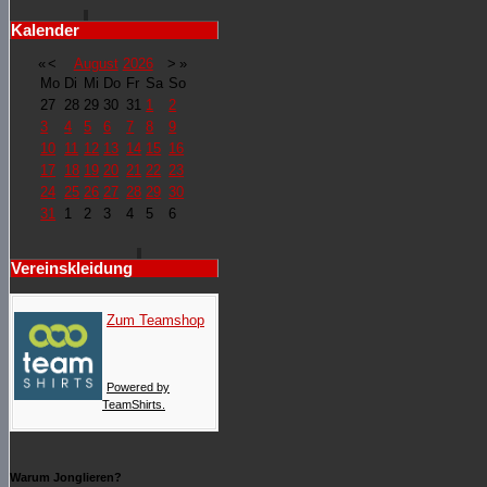
Kalender
«
<
August
2026
>
»
Mo
Di
Mi
Do
Fr
Sa
So
27
28
29
30
31
1
2
3
4
5
6
7
8
9
10
11
12
13
14
15
16
17
18
19
20
21
22
23
24
25
26
27
28
29
30
31
1
2
3
4
5
6
Vereinskleidung
Zum Teamshop
Powered by
TeamShirts.
Warum Jonglieren?