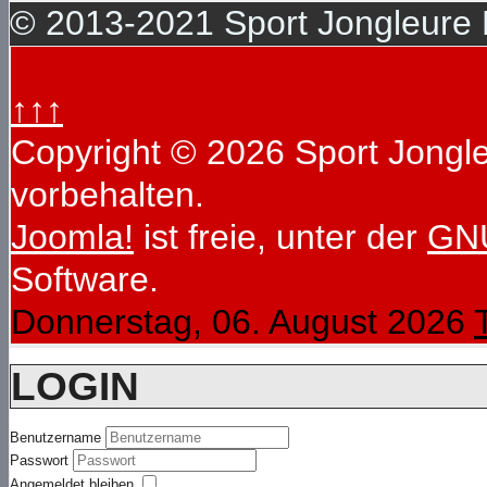
© 2013-2021 Sport Jongleure D
↑↑↑
Copyright © 2026 Sport Jongleu
vorbehalten.
Joomla!
ist freie, unter der
GNU
Software.
Donnerstag, 06. August 2026
LOGIN
Benutzername
Passwort
Angemeldet bleiben