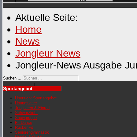
Aktuelle Seite:
Home
News
Jongleur News
Jongleur-News Ausgabe Ju
Suchen ...
Sportangebot
Übersicht Sportangebot
Übungsleiter
Jonglieren & Einrad
Schwarzlicht
Showgruppe
Fit Dance
RückenFit
Seniorengymnastik