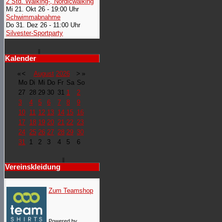
2 Std. Walking-, Nordicwalking
Mi 21. Okt 26 - 19:00 Uhr
Schwimmabnahme
Do 31. Dez 26 - 11:00 Uhr
Silvester-Sportparty
Kalender
«
<
August
2026
>
»
Mo
Di
Mi
Do
Fr
Sa
So
27
28
29
30
31
1
2
3
4
5
6
7
8
9
10
11
12
13
14
15
16
17
18
19
20
21
22
23
24
25
26
27
28
29
30
31
1
2
3
4
5
6
Vereinskleidung
Zum Teamshop
Powered by