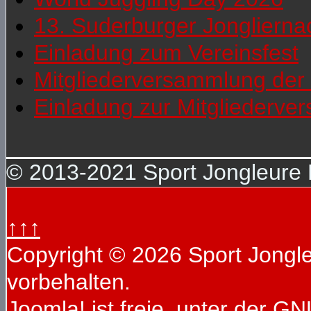
13. Suderburger Jonglierna
Einladung zum Vereinsfest
Mitgliederversammlung der 
Einladung zur Mitgliederv
© 2013-2021 Sport Jongleure D
↑↑↑
Copyright © 2026 Sport Jongleu
vorbehalten.
Joomla!
ist freie, unter der
GNU