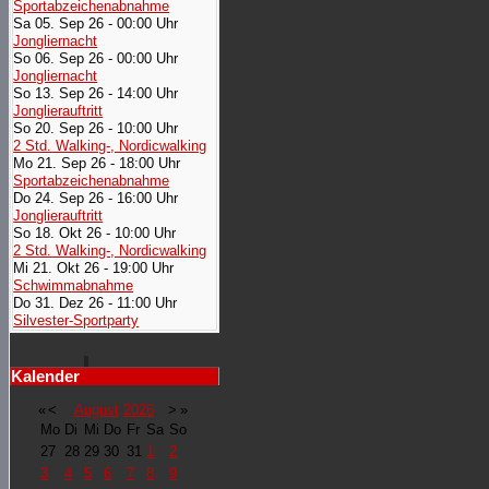
Sportabzeichenabnahme
Sa 05. Sep 26 - 00:00 Uhr
Jongliernacht
So 06. Sep 26 - 00:00 Uhr
Jongliernacht
So 13. Sep 26 - 14:00 Uhr
Jonglierauftritt
So 20. Sep 26 - 10:00 Uhr
2 Std. Walking-, Nordicwalking
Mo 21. Sep 26 - 18:00 Uhr
Sportabzeichenabnahme
Do 24. Sep 26 - 16:00 Uhr
Jonglierauftritt
So 18. Okt 26 - 10:00 Uhr
2 Std. Walking-, Nordicwalking
Mi 21. Okt 26 - 19:00 Uhr
Schwimmabnahme
Do 31. Dez 26 - 11:00 Uhr
Silvester-Sportparty
Kalender
«
<
August
2026
>
»
Mo
Di
Mi
Do
Fr
Sa
So
27
28
29
30
31
1
2
3
4
5
6
7
8
9