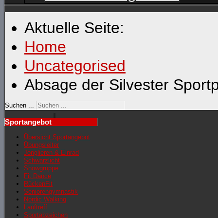
Aktuelle Seite:
Home
Uncategorised
Absage der Silvester Sportp
Suchen ...
Sportangebot
Übersicht Sportangebot
Übungsleiter
Jonglieren & Einrad
Schwarzlicht
Showgruppe
Fit Dance
RückenFit
Seniorengymnastik
Nordic Walking
Lauftreff
Sportabzeichen